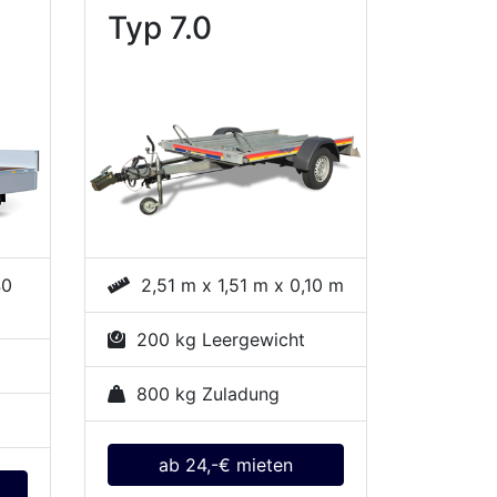
Typ 7.0
40
2,51 m x 1,51 m x 0,10 m
200 kg Leergewicht
800 kg Zuladung
ab 24,-€ mieten