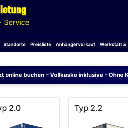
ietung
- Service
Standorte
Preisliste
Anhängerverkauf
Werkstatt &
zt online buchen – Vollkasko inklusive - Ohne 
yp 2.0
Typ 2.2