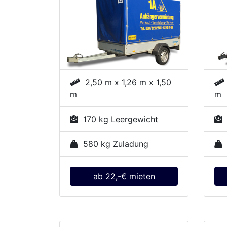
2,50 m x 1,26 m x 1,50
m
m
170 kg Leergewicht
3
580 kg Zuladung
ab 22,-€ mieten