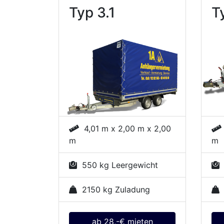
Typ 3.1
T
4,01 m x 2,00 m x 2,00
m
m
550 kg Leergewicht
5
2150 kg Zuladung
ab 28,-€ mieten