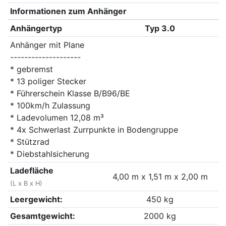
Informationen zum Anhänger
Anhängertyp
Typ 3.0
Anhänger mit Plane
--------------------
* gebremst
* 13 poliger Stecker
* Führerschein Klasse B/B96/BE
* 100km/h Zulassung
* Ladevolumen 12,08 m³
* 4x Schwerlast Zurrpunkte in Bodengruppe
* Stützrad
* Diebstahlsicherung
Ladefläche
4,00 m x 1,51 m x 2,00 m
(L x B x H)
Leergewicht:
450 kg
Gesamtgewicht:
2000 kg